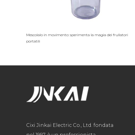
Mescolalo in movimento: sperimenta la magia dei frullatori
portatili
Cixi Jinkai Electric Co., Ltd. fondata
nel 1997, è un professionista