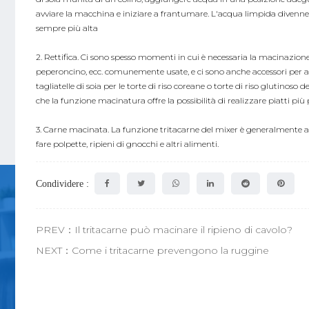
avviare la macchina e iniziare a frantumare. L'acqua limpida divenn
sempre più alta
2. Rettifica. Ci sono spesso momenti in cui è necessaria la macinazione a
peperoncino, ecc. comunemente usate, e ci sono anche accessori per alcun
tagliatelle di soia per le torte di riso coreane o torte di riso glutinoso
che la funzione macinatura offre la possibilità di realizzare piatti più p
3. Carne macinata. La funzione tritacarne del mixer è generalmente a
fare polpette, ripieni di gnocchi e altri alimenti.
Condividere :
PREV：Il tritacarne può macinare il ripieno di cavolo?
NEXT：Come i tritacarne prevengono la ruggine