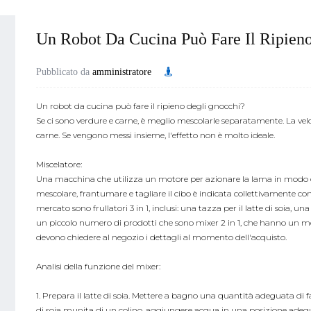
Un Robot Da Cucina Può Fare Il Ripien
Pubblicato da
amministratore
Un robot da cucina può fare il ripieno degli gnocchi?
Se ci sono verdure e carne, è meglio mescolarle separatamente. La vel
carne. Se vengono messi insieme, l'effetto non è molto ideale.
Miscelatore:
Una macchina che utilizza un motore per azionare la lama in modo ch
mescolare, frantumare e tagliare il cibo è indicata collettivamente co
mercato sono frullatori 3 in 1, inclusi: una tazza per il latte di soia,
un piccolo numero di prodotti che sono mixer 2 in 1, che hanno un mo
devono chiedere al negozio i dettagli al momento dell'acquisto.
Analisi della funzione del mixer:
1. Prepara il latte di soia. Mettere a bagno una quantità adeguata di fa
di soia munita di un colino, aggiungere acqua in una posizione adeguat