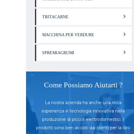
TRITACARNE
MACCHINA PER VERDURE
SPREMIAGRUMI
Come Possiamo Aiutarti ?
La nostra azienda ha anche una ricca
esperienza e tecnologia innovativa nella
produzione di piccoli elettrodomestici. I
prodotti sono ben accolti dai clienti per la loro