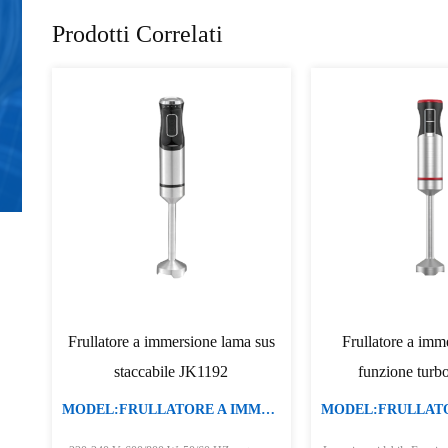
Prodotti Correlati
Frullatore a immersione con
Frullatore a immer
funzione turbo JK1172
600/800W JK11
MODEL:FRULLATORE A IMMERSIONE