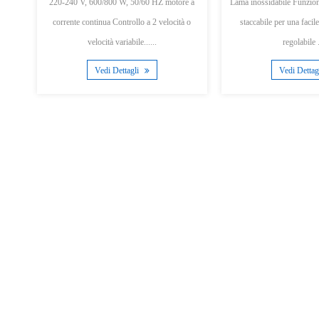
Lama inossidabile Funzione turbo Gamba SS
220-240 V, 600/800 W, 50/60 HZ moto
staccabile per una facile pulizia Velocità
corrente continua Controllo a 2 velocità o
regolabile ......
velocità variabile.....
Vedi Dettagli
Vedi Dettagli