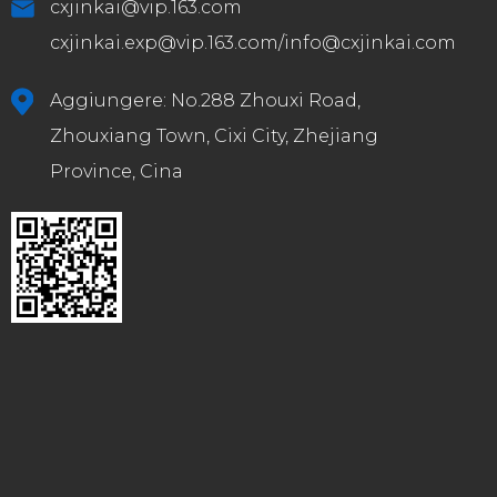
cxjinkai@vip.163.com
cxjinkai.exp@vip.163.com
/
info@cxjinkai.com
Aggiungere: No.288 Zhouxi Road,
Zhouxiang Town, Cixi City, Zhejiang
Province, Cina