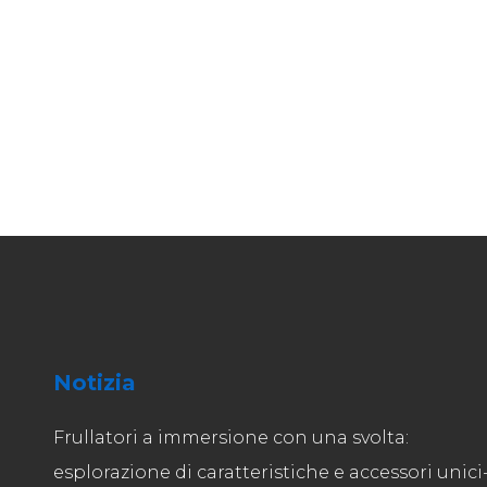
Notizia
Frullatori a immersione con una svolta:
esplorazione di caratteristiche e accessori unici