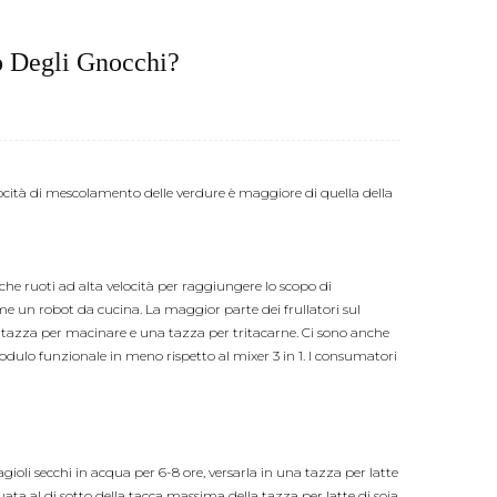
o Degli Gnocchi?
ocità di mescolamento delle verdure è maggiore di quella della
e ruoti ad alta velocità per raggiungere lo scopo di
me un robot da cucina. La maggior parte dei frullatori sul
 una tazza per macinare e una tazza per tritacarne. Ci sono anche
dulo funzionale in meno rispetto al mixer 3 in 1. I consumatori
gioli secchi in acqua per 6-8 ore, versarla in una tazza per latte
a al di sotto della tacca massima della tazza per latte di soia,